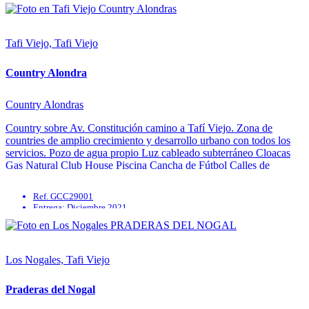
Seguridad 24hs
Tafi Viejo, Tafi Viejo
Country Alondra
Country Alondras
Country sobre Av. Constitución camino a Tafí Viejo. Zona de
countries de amplio crecimiento y desarrollo urbano con todos los
servicios. Pozo de agua propio Luz cableado subterráneo Cloacas
Gas Natural Club House Piscina Cancha de Fútbol Calles de
Hormigón Seguridad 24 hs. www.inmobiliariaglobal.com.ar
Ref. GCC29001
Entrega: Diciembre 2021
Parrilla
Quincho
Solarium
SUM
Los Nogales, Tafi Viejo
Praderas del Nogal