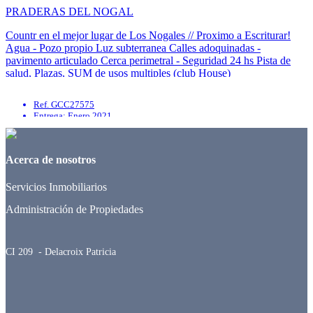
PRADERAS DEL NOGAL
Countr en el mejor lugar de Los Nogales // Proximo a Escriturar!
Agua - Pozo propio Luz subterranea Calles adoquinadas -
pavimento articulado Cerca perimetral - Seguridad 24 hs Pista de
salud, Plazas, SUM de usos multiples (club House)
Ref. GCC27575
Entrega: Enero 2021
Acerca de nosotros
Servicios Inmobiliarios
Administración de Propiedades
CI 209 - Delacroix Patricia