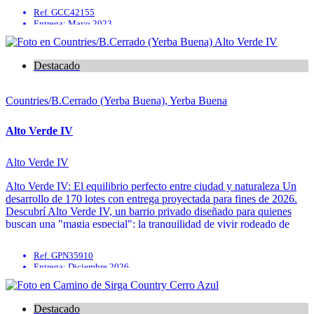
Ref. GCC42155
Entrega: Mayo 2023
Centro de deportes
Parrilla
Quincho
Destacado
Solarium
Countries/B.Cerrado (Yerba Buena), Yerba Buena
Alto Verde IV
Alto Verde IV
Alto Verde IV: El equilibrio perfecto entre ciudad y naturaleza Un
desarrollo de 170 lotes con entrega proyectada para fines de 2026.
Descubrí Alto Verde IV, un barrio privado diseñado para quienes
buscan una "magia especial": la tranquilidad de vivir rodeado de
verde sin renunciar a la comodidad de la ...
Ref. GPN35910
Entrega: Diciembre 2026
Seguridad
En construcción
Seguridad 24hs
Destacado
Seguridad portería