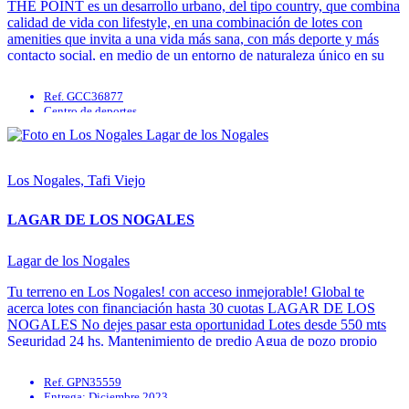
THE POINT es un desarrollo urbano, del tipo country, que combina
calidad de vida con lifestyle, en una combinación de lotes con
amenities que invita a una vida más sana, con más deporte y más
contacto social, en medio de un entorno de naturaleza único en su
tipo, con el ...
Ref. GCC36877
Centro de deportes
Parrilla
Quincho
Solarium
SUM
Los Nogales, Tafi Viejo
LAGAR DE LOS NOGALES
Lagar de los Nogales
Tu terreno en Los Nogales! con acceso inmejorable! Global te
acerca lotes con financiación hasta 30 cuotas LAGAR DE LOS
NOGALES No dejes pasar esta oportunidad Lotes desde 550 mts
Seguridad 24 hs. Mantenimiento de predio Agua de pozo propio
Tendido eléctrico subterráneo Consultanos 3815216938
www.inmobiliariaglobal.com.ar
Ref. GPN35559
Entrega: Diciembre 2023