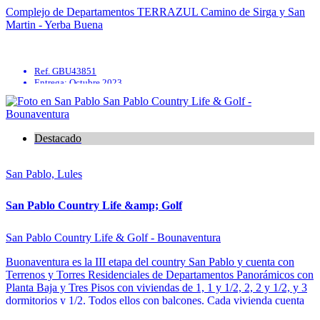
Complejo de Departamentos TERRAZUL Camino de Sirga y San
Martin - Yerba Buena
Ref. GBU43851
Entrega: Octubre 2023
Parrilla
Quincho
Solarium
SUM
Destacado
San Pablo, Lules
San Pablo Country Life &amp; Golf
San Pablo Country Life & Golf - Bounaventura
Buonaventura es la III etapa del country San Pablo y cuenta con
Terrenos y Torres Residenciales de Departamentos Panorámicos con
Planta Baja y Tres Pisos con viviendas de 1, 1 y 1/2, 2, 2 y 1/2, y 3
dormitorios y 1/2. Todos ellos con balcones. Cada vivienda cuenta
con uno ...