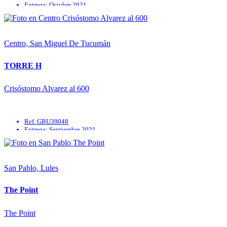
Entrega: Octubre 2021
Parrilla
Quincho
SUM
Apto mascotas
Centro, San Miguel De Tucumán
TORRE H
Crisóstomo Alvarez al 600
Ref. GBU39048
Entrega: Septiembre 2021
Preinstalación de aire acondicionado
San Pablo, Lules
The Point
The Point