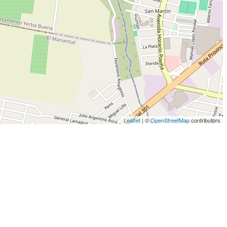
Leaflet
| ©
OpenStreetMap
contributors