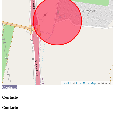
Leaflet
| ©
OpenStreetMap
contributors
Contacto
Contacto
Contacto